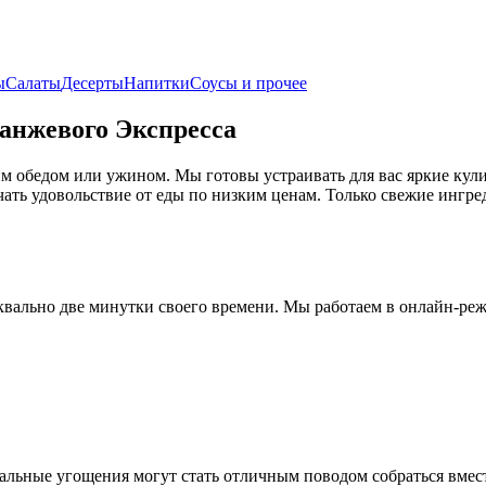
ы
Салаты
Десерты
Напитки
Соусы и прочее
ранжевого Экспресса
им обедом или ужином. Мы готовы устраивать для вас яркие кул
ать удовольствие от еды по низким ценам. Только свежие ингре
уквально две минутки своего времени. Мы работаем в онлайн-ре
альные угощения могут стать отличным поводом собраться вмест