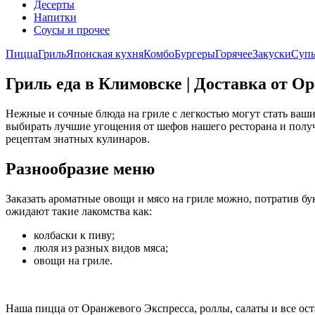
Десерты
Напитки
Соусы и прочее
Пицца
Гриль
Японская кухня
Комбо
Бургеры
Горячее
Закуски
Суп
Гриль еда в Климовске | Доставка от О
Нежные и сочные блюда на гриле с легкостью могут стать ваш
выбирать лучшие угощения от шефов нашего ресторана и получ
рецептам знатных кулинаров.
Разнообразие меню
Заказать ароматные овощи и мясо на гриле можно, потратив б
ожидают такие лакомства как:
колбаски к пиву;
люля из разных видов мяса;
овощи на гриле.
Наша пицца от Оранжевого Экспресса, роллы, салаты и все ост