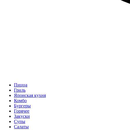
Пицца
Гриль
Японская кухня
Комбо
Бургеры
Горячее
Закуски
Супы
Салаты