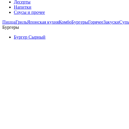
Десерты
Напитки
Соусы и прочее
Пицца
Гриль
Японская кухня
Комбо
Бургеры
Горячее
Закуски
Суп
Бургеры
Бургер Сырный