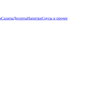
ы
Салаты
Десерты
Напитки
Соусы и прочее