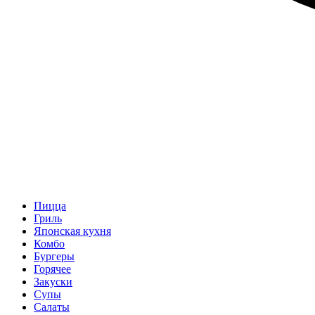
Пицца
Гриль
Японская кухня
Комбо
Бургеры
Горячее
Закуски
Супы
Салаты