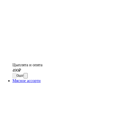
Цыплята и опята
490
₽
0
шт
Мясное ассорти