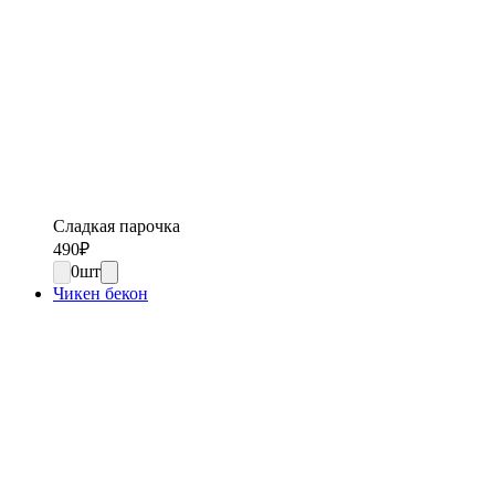
Сладкая парочка
490
₽
0
шт
Чикен бекон