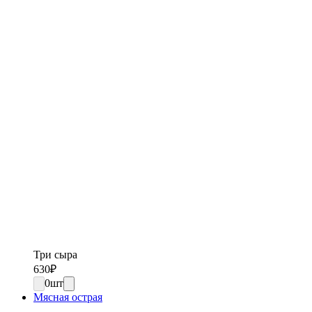
Три сыра
630
₽
0
шт
Мясная острая