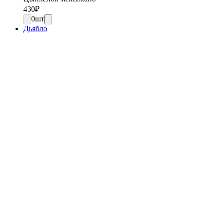
430
₽
0
шт
Дьябло