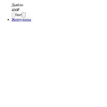
Дьябло
400
₽
0
шт
Жемчужина