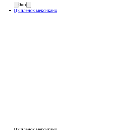
0
шт
Цыпленок мексикано
Цыпленок мексикано