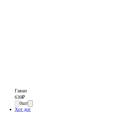
Гаваи
630
₽
0
шт
Хот дог