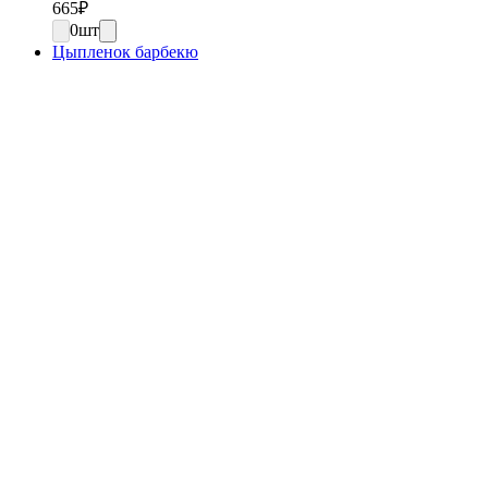
665
₽
0
шт
Цыпленок барбекю