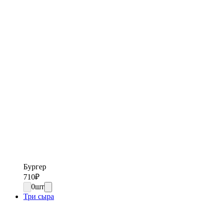
Бургер
710
₽
0
шт
Три сыра