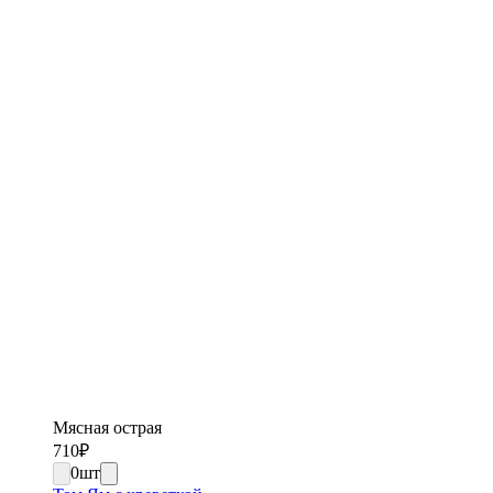
Мясная острая
710
₽
0
шт