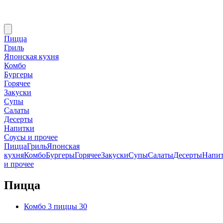
Пицца
Гриль
Японская кухня
Комбо
Бургеры
Горячее
Закуски
Супы
Салаты
Десерты
Напитки
Соусы и прочее
Пицца
Гриль
Японская
кухня
Комбо
Бургеры
Горячее
Закуски
Супы
Салаты
Десерты
Напи
и прочее
Пицца
Комбо 3 пиццы 30