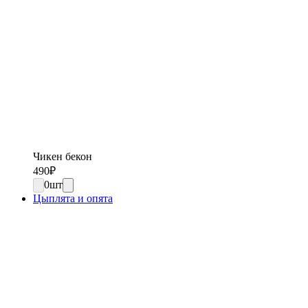
Чикен бекон
490
₽
0
шт
Цыплята и опята