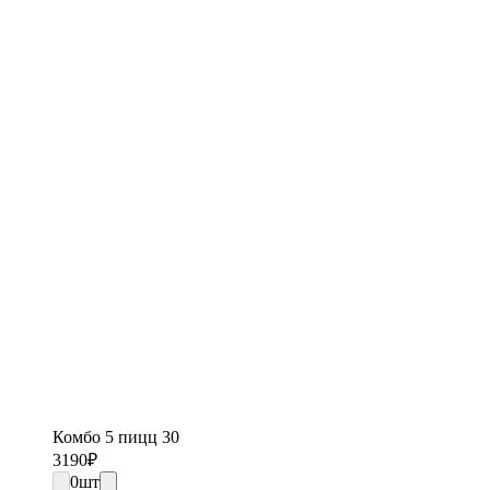
Комбо 5 пицц 30
3190
₽
0
шт