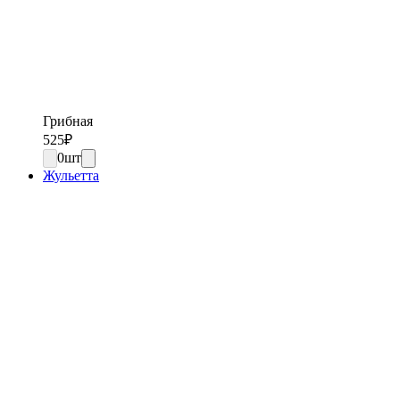
Грибная
525
₽
0
шт
Жульетта