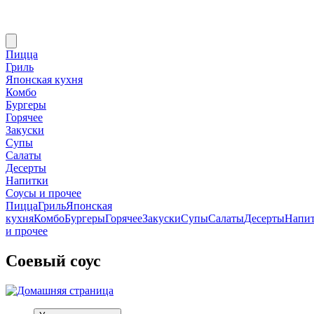
Пицца
Гриль
Японская кухня
Комбо
Бургеры
Горячее
Закуски
Супы
Салаты
Десерты
Напитки
Соусы и прочее
Пицца
Гриль
Японская
кухня
Комбо
Бургеры
Горячее
Закуски
Супы
Салаты
Десерты
Напи
и прочее
Соевый соус