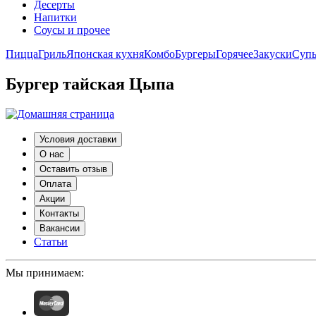
Десерты
Напитки
Соусы и прочее
Пицца
Гриль
Японская кухня
Комбо
Бургеры
Горячее
Закуски
Суп
Бургер тайская Цыпа
Условия доставки
О нас
Оставить отзыв
Оплата
Акции
Контакты
Вакансии
Статьи
Мы принимаем: