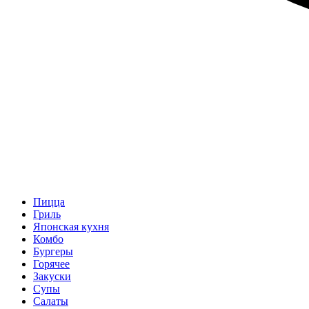
Пицца
Гриль
Японская кухня
Комбо
Бургеры
Горячее
Закуски
Супы
Салаты