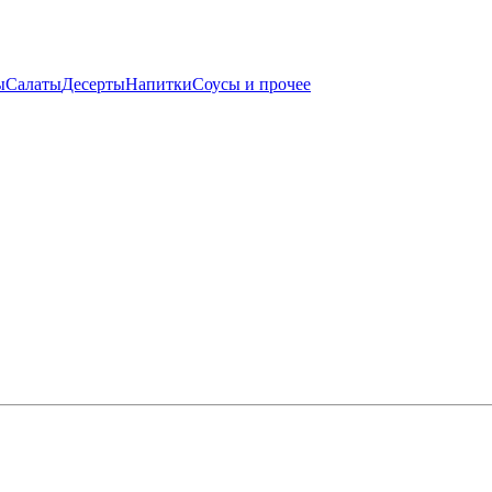
ы
Салаты
Десерты
Напитки
Соусы и прочее