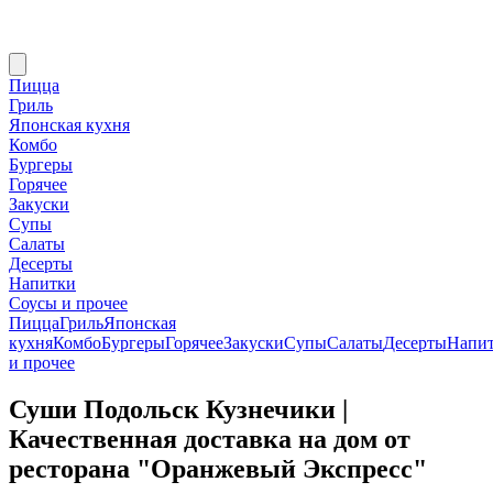
Пицца
Гриль
Японская кухня
Комбо
Бургеры
Горячее
Закуски
Супы
Салаты
Десерты
Напитки
Соусы и прочее
Пицца
Гриль
Японская
кухня
Комбо
Бургеры
Горячее
Закуски
Супы
Салаты
Десерты
Напи
и прочее
Суши Подольск Кузнечики |
Качественная доставка на дом от
ресторана "Оранжевый Экспресс"