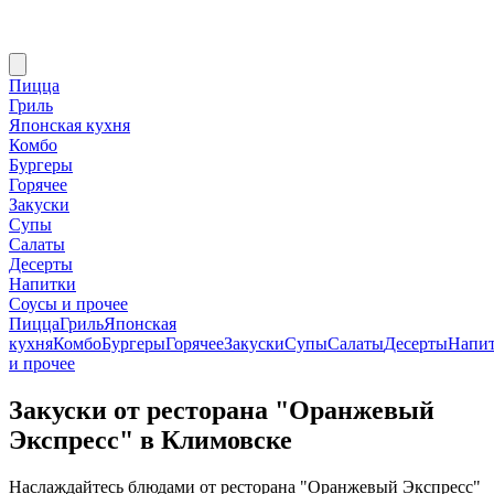
Пицца
Гриль
Японская кухня
Комбо
Бургеры
Горячее
Закуски
Супы
Салаты
Десерты
Напитки
Соусы и прочее
Пицца
Гриль
Японская
кухня
Комбо
Бургеры
Горячее
Закуски
Супы
Салаты
Десерты
Напи
и прочее
Закуски от ресторана "Оранжевый
Экспресс" в Климовске
Наслаждайтесь блюдами от ресторана "Оранжевый Экспресс"