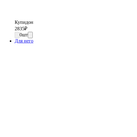
Купидон
2835
₽
0
шт
Для него