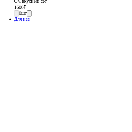
ОЧ вкусный сэт
1600
₽
0
шт
Для нее