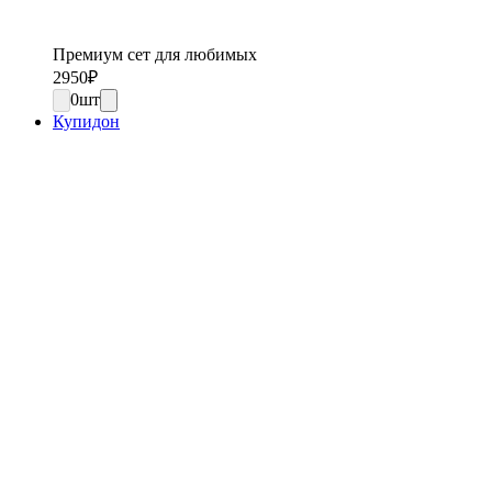
Премиум сет для любимых
2950
₽
0
шт
Купидон