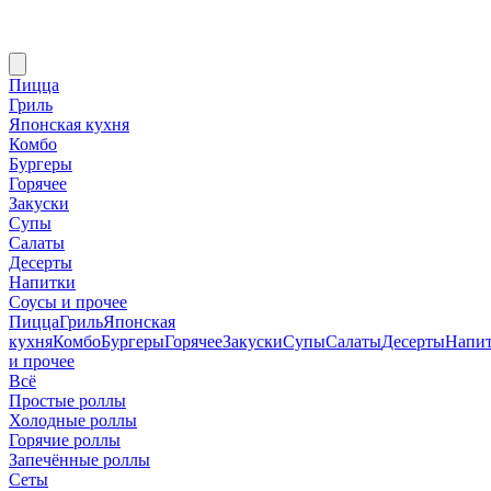
Пицца
Гриль
Японская кухня
Комбо
Бургеры
Горячее
Закуски
Супы
Салаты
Десерты
Напитки
Соусы и прочее
Пицца
Гриль
Японская
кухня
Комбо
Бургеры
Горячее
Закуски
Супы
Салаты
Десерты
Напи
и прочее
Всё
Простые роллы
Холодные роллы
Горячие роллы
Запечённые роллы
Сеты