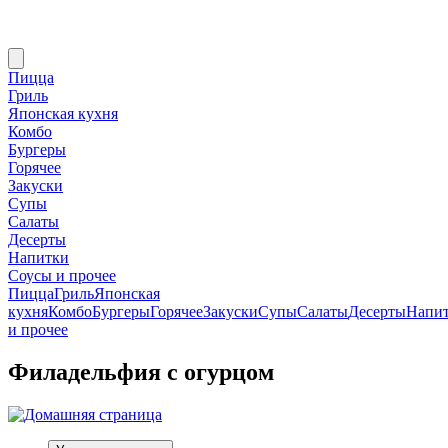
Пицца
Гриль
Японская кухня
Комбо
Бургеры
Горячее
Закуски
Супы
Салаты
Десерты
Напитки
Соусы и прочее
Пицца
Гриль
Японская
кухня
Комбо
Бургеры
Горячее
Закуски
Супы
Салаты
Десерты
Напи
и прочее
Филадельфия с огурцом