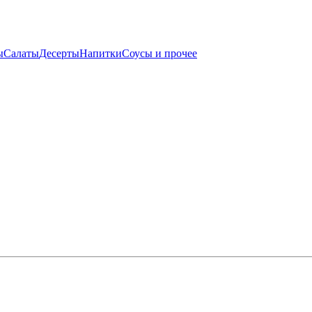
ы
Салаты
Десерты
Напитки
Соусы и прочее