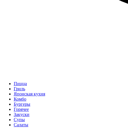
Пицца
Гриль
Японская кухня
Комбо
Бургеры
Горячее
Закуски
Супы
Салаты