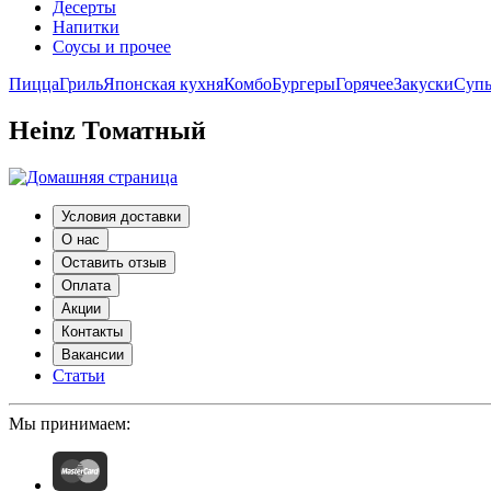
Десерты
Напитки
Соусы и прочее
Пицца
Гриль
Японская кухня
Комбо
Бургеры
Горячее
Закуски
Суп
Heinz Томатный
Условия доставки
О нас
Оставить отзыв
Оплата
Акции
Контакты
Вакансии
Статьи
Мы принимаем: