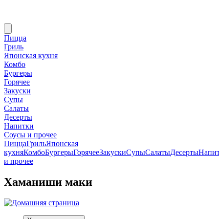
Пицца
Гриль
Японская кухня
Комбо
Бургеры
Горячее
Закуски
Супы
Салаты
Десерты
Напитки
Соусы и прочее
Пицца
Гриль
Японская
кухня
Комбо
Бургеры
Горячее
Закуски
Супы
Салаты
Десерты
Напи
и прочее
Хаманиши маки