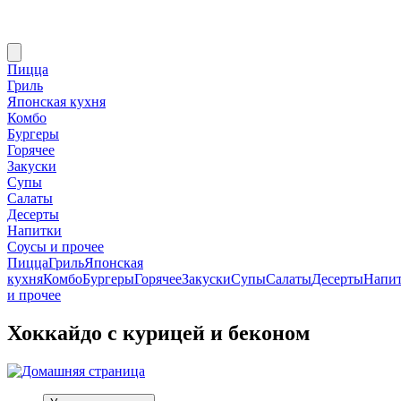
Пицца
Гриль
Японская кухня
Комбо
Бургеры
Горячее
Закуски
Супы
Салаты
Десерты
Напитки
Соусы и прочее
Пицца
Гриль
Японская
кухня
Комбо
Бургеры
Горячее
Закуски
Супы
Салаты
Десерты
Напи
и прочее
Хоккайдо с курицей и беконом