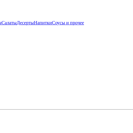
ы
Салаты
Десерты
Напитки
Соусы и прочее