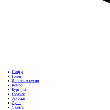
Пицца
Гриль
Японская кухня
Комбо
Бургеры
Горячее
Закуски
Супы
Салаты