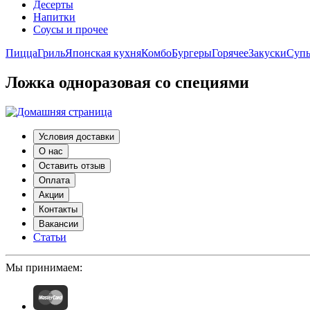
Десерты
Напитки
Соусы и прочее
Пицца
Гриль
Японская кухня
Комбо
Бургеры
Горячее
Закуски
Суп
Ложка одноразовая со специями
Условия доставки
О нас
Оставить отзыв
Оплата
Акции
Контакты
Вакансии
Статьи
Мы принимаем: